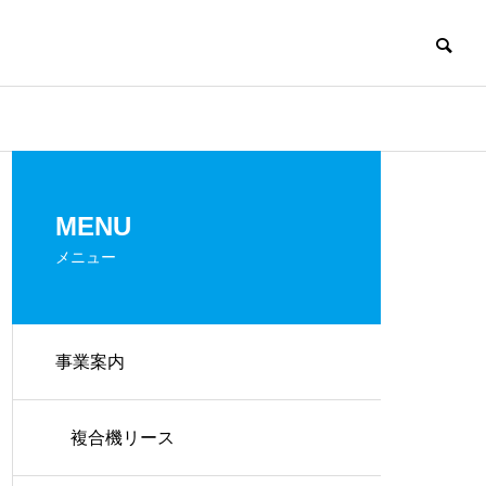
アクセス
MENU
Access
メニュー
事業案内
ネットワークセキ
ウェア
ュリティー機器
複合機リース
Network&Security