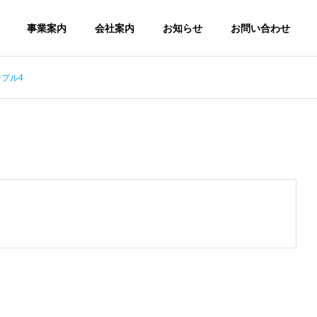
事業案内
会社案内
お知らせ
お問い合わせ
プル4
企業理念
iew
Corporate philosophy
予防保守・迅速対
ース
応
ソフト
n device
Support &
maintenance
Software