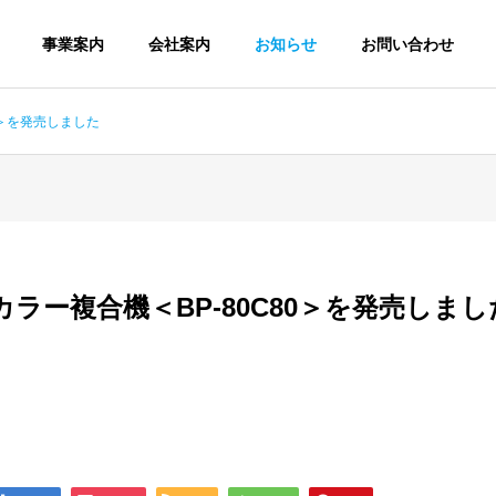
事業案内
会社案内
お知らせ
お問い合わせ
0＞を発売しました
企業理念
iew
Corporate philosophy
ラー複合機＜BP-80C80＞を発売しまし
予防保守・迅速対
ース
応
ソフト
n device
Support &
maintenance
Software