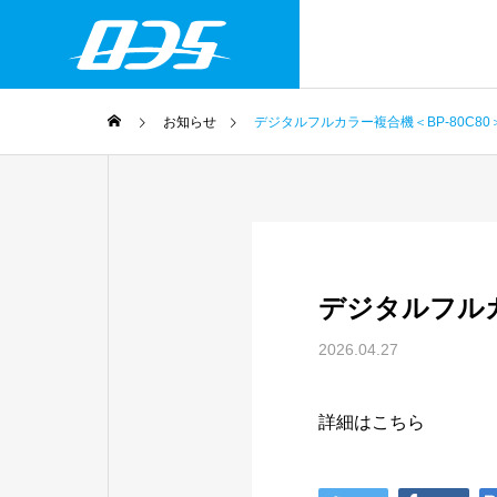
お知らせ
デジタルフルカラー複合機＜BP-80C8
会社案内
会社概要
Company overv
COMPANY
事業案内
デジタルフルカ
SERVICE
2026.04.27
詳細はこちら
複合機リ
Multifunctio
lease