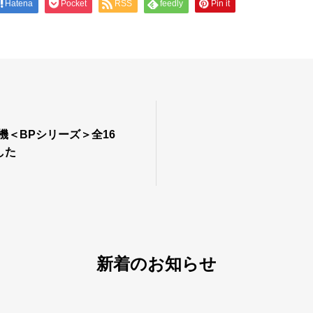
Hatena
Pocket
RSS
feedly
Pin it
機＜BPシリーズ＞全16
した
新着のお知らせ