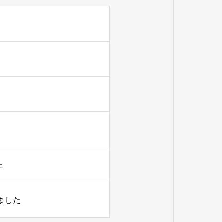
た
しました